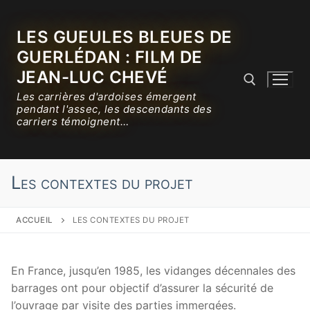
Aller
au
LES GUEULES BLEUES DE
contenu
GUERLÉDAN : FILM DE
JEAN-LUC CHEVÉ
Les carrières d'ardoises émergent
pendant l'assec, les descendants des
carriers témoignent…
Rechercher :
Les contextes du projet
ACCUEIL
LES CONTEXTES DU PROJET
En France, jusqu’en 1985, les vidanges décennales des
barrages ont pour objectif d’assurer la sécurité de
l’ouvrage par visite des parties immergées.