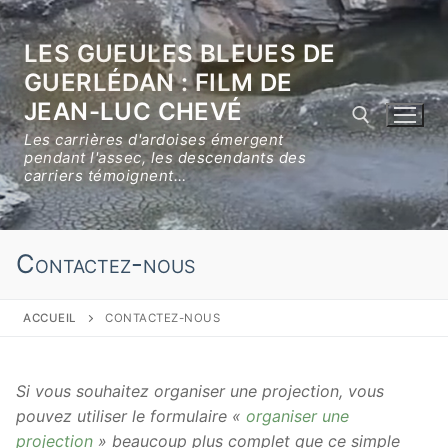
Aller
au
LES GUEULES BLEUES DE
contenu
GUERLÉDAN : FILM DE
JEAN-LUC CHEVÉ
Les carrières d'ardoises émergent
pendant l'assec, les descendants des
carriers témoignent…
Rechercher :
Contactez-nous
ACCUEIL
CONTACTEZ-NOUS
Si vous souhaitez organiser une projection, vous
pouvez utiliser le formulaire «
organiser une
projection
» beaucoup plus complet que ce simple