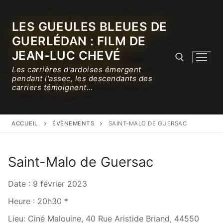
Aller
au
LES GUEULES BLEUES DE
contenu
GUERLÉDAN : FILM DE
JEAN-LUC CHEVÉ
Les carrières d'ardoises émergent
pendant l'assec, les descendants des
carriers témoignent…
Rechercher :
ACCUEIL
ÉVÈNEMENTS
SAINT-MALO DE GUERSAC
Saint-Malo de Guersac
Date :
9 février 2023
Heure :
20h30 *
Lieu:
Ciné Malouine, 40 Rue Aristide Briand, 44550