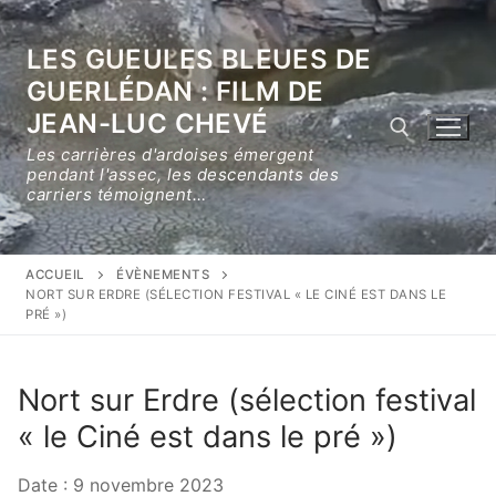
Aller
au
LES GUEULES BLEUES DE
contenu
GUERLÉDAN : FILM DE
JEAN-LUC CHEVÉ
Les carrières d'ardoises émergent
pendant l'assec, les descendants des
carriers témoignent…
Rechercher :
ACCUEIL
ÉVÈNEMENTS
NORT SUR ERDRE (SÉLECTION FESTIVAL « LE CINÉ EST DANS LE
PRÉ »)
Nort sur Erdre (sélection festival
« le Ciné est dans le pré »)
Date :
9 novembre 2023