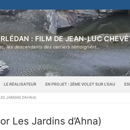
RLÉDAN : FILM DE JEAN-LUC CHEVÉ
ec, les descendants des carriers témoignent…
LE RÉALISATEUR
EN PROJET : 2ÈME VOLET SUR L’EAU
ES
LES JARDINS D’AHNA)
r Les Jardins d’Ahna)