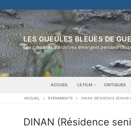
Aller
au
contenu
LES GUEULES BLEUES DE GUE
Les carrières d'ardoises émergent pendant l'ass
ACCUEIL
LE FILM
CRITIQUES
ACCUEIL
ÉVÈNEMENTS
DINAN (RÉSIDENCE SENIOR 
DINAN (Résidence senio