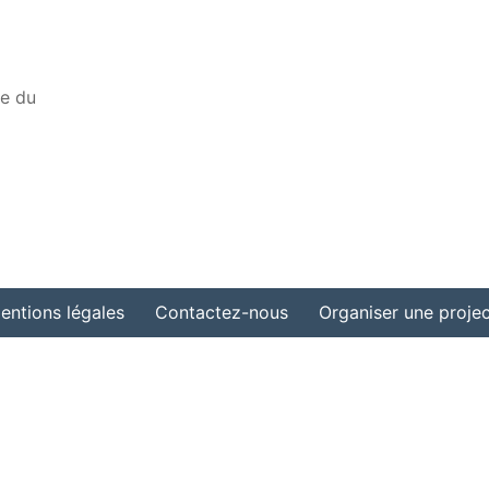
ue du
entions légales
Contactez-nous
Organiser une projec