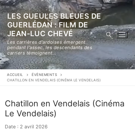
Aller
au
LES GUEULES BLEUES DE
contenu
GUERLÉDAN : FILM DE
JEAN-LUC CHEVÉ
Les carrières d'ardoises émergent
pendant l'assec, les descendants des
carriers témoignent…
Rechercher :
ACCUEIL
ÉVÈNEMENTS
CHATILLON EN VENDELAIS (CINÉMA LE VENDELAIS)
Chatillon en Vendelais (Cinéma
Le Vendelais)
Date :
2 avril 2026