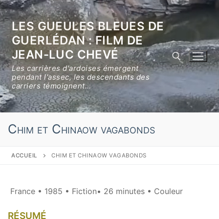
Aller
au
LES GUEULES BLEUES DE
contenu
GUERLÉDAN : FILM DE
JEAN-LUC CHEVÉ
Les carrières d'ardoises émergent
pendant l'assec, les descendants des
carriers témoignent…
Rechercher :
Chim et Chinaow vagabonds
ACCUEIL
CHIM ET CHINAOW VAGABONDS
France • 1985 • Fiction• 26 minutes • Couleur
RÉSUMÉ